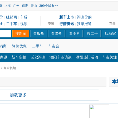
津
上海
广州
保定
唐山
399个城市>>
导
经销商
车贷
新车上市
评测导购
|
|
|
比
二手车
视频
行情资讯
独家报道
资讯
互动
|
|
|
销商
降价优惠
二手车
车友会
商讯
新车实拍
试驾评测
濮阳车市访谈
濮阳热门活动
车友关注
» 商家促销
本
加载更多