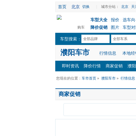
首页
北京
切换
|
城市分站：
北京
天
车型大全
报价
选车向
|
|
降价促销
图片
车型对
购车
|
|
车型搜索：
全部品牌
全部车系
濮阳车市
行情信息
本地经
即时资讯
降价行情
商家促销
濮阳
您现在的位置：
车市首页
»
濮阳车市
»
行情信息
商家促销