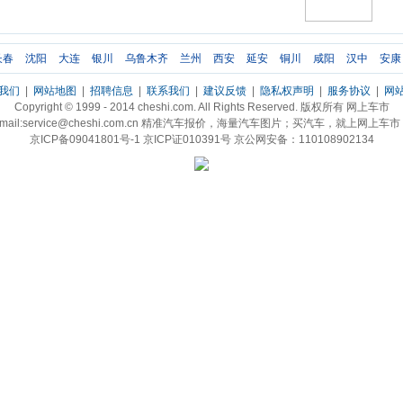
长春
沈阳
大连
银川
乌鲁木齐
兰州
西安
延安
铜川
咸阳
汉中
安康
我们
|
网站地图
|
招聘信息
|
联系我们
|
建议反馈
|
隐私权声明
|
服务协议
|
网
Copyright © 1999 - 2014 cheshi.com. All Rights Reserved. 版权所有 网上车市
mail:service@cheshi.com.cn 精准汽车报价，海量汽车图片；买汽车，就上网上车
京ICP备09041801号-1 京ICP证010391号 京公网安备：110108902134