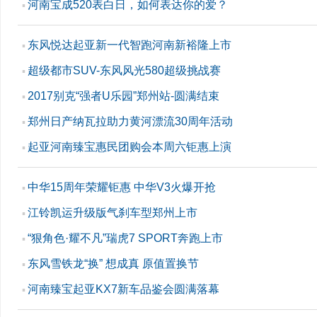
河南宝成520表白日，如何表达你的爱？
▪
东风悦达起亚新一代智跑河南新裕隆上市
▪
超级都市SUV-东风风光580超级挑战赛
▪
2017别克“强者U乐园”郑州站-圆满结束
▪
郑州日产纳瓦拉助力黄河漂流30周年活动
▪
起亚河南臻宝惠民团购会本周六钜惠上演
▪
中华15周年荣耀钜惠 中华V3火爆开抢
▪
江铃凯运升级版气刹车型郑州上市
▪
“狠角色·耀不凡”瑞虎7 SPORT奔跑上市
▪
东风雪铁龙“换” 想成真 原值置换节
▪
河南臻宝起亚KX7新车品鉴会圆满落幕
▪