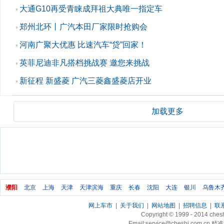
大通G10再受青睐成拜祖大典唯一指定车
▪
郑州北环丨广汽本田厂家限时抢购会
▪
河南广聚大优惠 比速汽车“贷”回家！
▪
英菲尼迪非凡搭档挑战赛 邀您来挑战
▪
新征程 新盛菱 广汽三菱鑫盛菱店开业
▪
加载更多
濮阳
北京
上海
天津
天津滨海
重庆
长春
沈阳
大连
银川
乌鲁木
网上车市
|
关于我们
|
网站地图
|
招聘信息
|
联
Copyright © 1999 - 2014 ch
Email:service@cheshi.