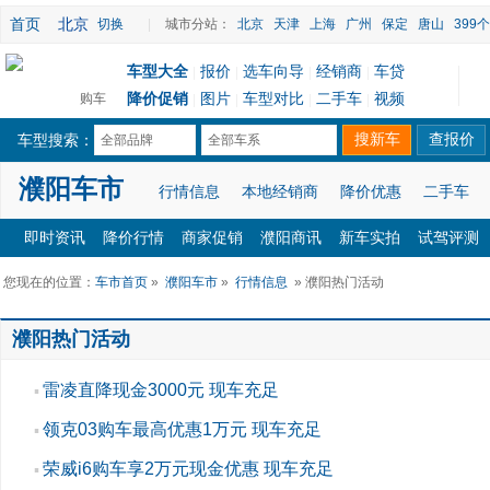
首页
北京
切换
|
城市分站：
北京
天津
上海
广州
保定
唐山
399
车型大全
报价
选车向导
经销商
车贷
|
|
|
|
降价促销
图片
车型对比
二手车
视频
购车
|
|
|
|
车型搜索：
全部品牌
全部车系
濮阳车市
行情信息
本地经销商
降价优惠
二手车
即时资讯
降价行情
商家促销
濮阳商讯
新车实拍
试驾评测
您现在的位置：
车市首页
»
濮阳车市
»
行情信息
» 濮阳热门活动
濮阳热门活动
雷凌直降现金3000元 现车充足
▪
领克03购车最高优惠1万元 现车充足
▪
荣威i6购车享2万元现金优惠 现车充足
▪